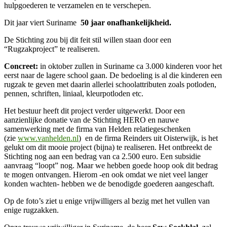
hulpgoederen te verzamelen en te verschepen.
Dit jaar viert Suriname
50 jaar onafhankelijkheid.
De Stichting zou bij dit feit stil willen staan door een
“Rugzakproject” te realiseren.
Concreet:
in oktober zullen in Suriname ca 3.000 kinderen voor het
eerst naar de lagere school gaan. De bedoeling is al die kinderen een
rugzak te geven met daarin allerlei schoolattributen zoals potloden,
pennen, schriften, liniaal, kleurpotloden etc.
Het bestuur heeft dit project verder uitgewerkt. Door een
aanzienlijke donatie van de Stichting HERO en nauwe
samenwerking met de firma van Helden relatiegeschenken
(zie
www.vanhelden.nl
) en de firma Reinders uit Oisterwijk, is het
gelukt om dit mooie project (bijna) te realiseren. Het ontbreekt de
Stichting nog aan een bedrag van ca 2.500 euro. Een subsidie
aanvraag “loopt” nog. Maar we hebben goede hoop ook dit bedrag
te mogen ontvangen. Hierom -en ook omdat we niet veel langer
konden wachten- hebben we de benodigde goederen aangeschaft.
Op de foto’s ziet u enige vrijwilligers al bezig met het vullen van
enige rugzakken.