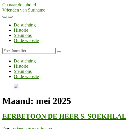
Ga naar de inhoud
Vrienden van Suriname
Toggle
Toggle
het
het
De stichting
mobiele
zoekveld
Historie
menu
Steun ons
Oude website
Zoeken
De stichting
Historie
Steun ons
Oude website
Maand:
mei 2025
EERBETOON DE HEER S. SOEKHLAL
Door
vriendenvansuriname